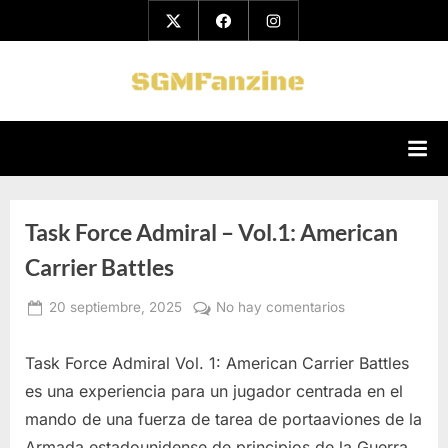
Saltar
Twitter
Facebook
Instagram
al
contenido
S
Blog
de
G
la
Segunda
M
Guerra
F
Mundial
Task Force Admiral – Vol.1: American
a
Carrier Battles
n
Publicado
en
z
20 septiembre, 2025
No hay comentarios
Por
el
admin
Task
i
Force
Task Force Admiral Vol. 1: American Carrier Battles
Admiral
n
es una experiencia para un jugador centrada en el
–
e
mando de una fuerza de tarea de portaaviones de la
Vol.1:
American
Armada estadounidense de principios de la Guerra