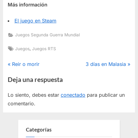
Más información
El juego en Steam
Juegos Segunda Guerra Mundial
Etiquetas:
,
Juegos
Juegos RTS
Navegación
E
E
Reir o morir
3 días en Malasia
n
n
de
Deja una respuesta
t
t
entradas
r
r
Lo siento, debes estar
conectado
para publicar un
a
a
comentario.
d
d
a
a
a
s
Categorías
n
i