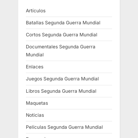
t
g
Artículos
e
u
r
i
Batallas Segunda Guerra Mundial
i
e
Cortos Segunda Guerra Mundial
o
n
r
t
Documentales Segunda Guerra
Mundial
:
e
:
Enlaces
Juegos Segunda Guerra Mundial
Libros Segunda Guerra Mundial
Maquetas
Noticias
Películas Segunda Guerra Mundial